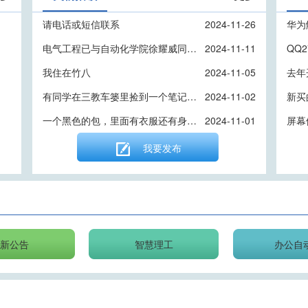
请电话或短信联系
2024-11-26
华为
电气工程已与自动化学院徐耀威同学，这里捡到你的一把钥匙，在新综合实验大楼看到信息过来领取一下。
2024-11-11
QQ2
我住在竹八
2024-11-05
去年
有同学在三教车篓里捡到一个笔记本和一本书，是谁的？来新综合实验楼门卫领取。
2024-11-02
新买
一个黑色的包，里面有衣服还有身份证
2024-11-01
我要发布
最新公告
智慧理工
办公自